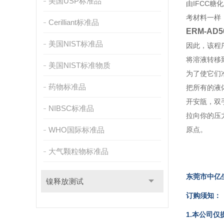
美国USP标准品
由IFCC
考材料一样
Cerilliant标准品
ERM-AD5
美国NIST标准品
因此，该程序
将溶液转移
美国NIST标准物质
为了使它们
药物标准品
把所有的液
开安瓿，双
NIBSC标准品
拉向你的压
WHO国际标准品
原点。
大气颗粒物标准品
东
莞市中亿
镍释放测试
订购须知：
1.本公司仅