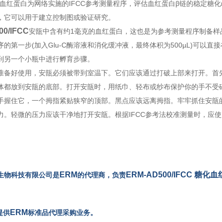
糖化血红蛋白为网络实施的IFCC参考测量程序，评估血红蛋白β链的稳定糖
，它可以用于建立控制图或验证研究。
00/IFCC
安瓿中含有约1毫克的血红蛋白，这也是为参考测量程序制备样
的第一步(加入Glu-C酶溶液和消化缓冲液，最终体积为500µL)可以直
到另一个小瓶中进行孵育步骤。
准备好使用，安瓿必须被带到室温下。它们应该通过打破上部来打开。首
体都放到安瓿的底部。打开安瓿时，用纸巾、轻布或纱布保护你的手不受
手握住它，一个拇指紧贴狭窄的顶部。黑点应该远离拇指。牢牢抓住安瓿
力。轻微的压力应该干净地打开安瓿。根据IFCC参考法校准测量时，应使
ERM
ERM-AD500/IFCC 糖
生物科技有限公司是
的代理商，负责
ERM
提供
标准品代理采购业务。