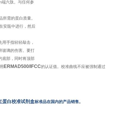
化n端六肽。与任何参
品所需的蛋白质量。
接在安瓿中进行，然后
先用手指轻轻敲击，
碎玻璃的伤害。要打
的底部，同时将顶部
ERMAD500/IFCC
用
的认证值。校准曲线不应被强制通过
化血红蛋白校准试剂盒
标准品在国内的产品销售。