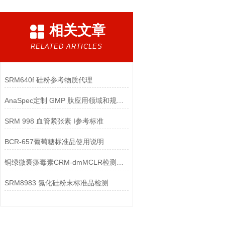
相关文章
RELATED ARTICLES
SRM640f 硅粉参考物质代理
AnaSpec定制 GMP 肽应用领域和规格简介
SRM 998 血管紧张素 I参考标准
BCR-657葡萄糖标准品使用说明
铜绿微囊藻毒素CRM-dmMCLR检测控制
SRM8983 氮化硅粉末标准品检测