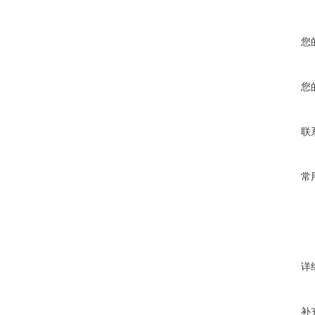
您
您
联
常
详
补