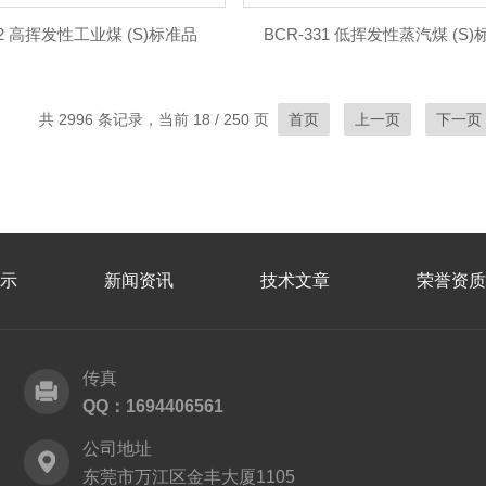
32 高挥发性工业煤 (S)标准品
BCR-331 低挥发性蒸汽煤 (S
共 2996 条记录，当前 18 / 250 页
首页
上一页
下一页
示
新闻资讯
技术文章
荣誉资质
传真
QQ：1694406561
公司地址
东莞市万江区金丰大厦1105