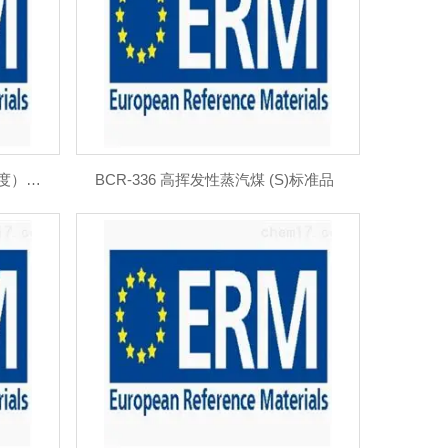
BCR-337 二苯并（b,d）呋喃（纯度）标准品
BCR-336 高挥发性蒸汽煤 (S)标准品