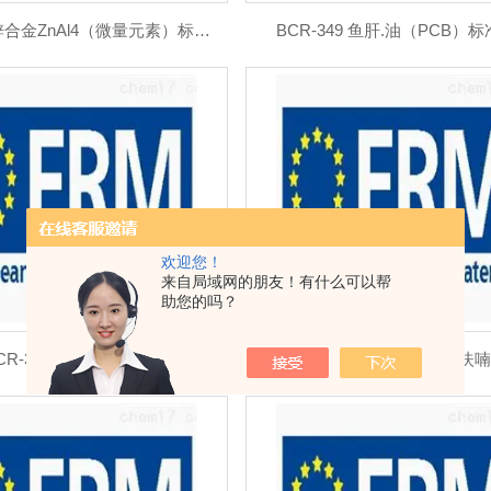
BCR-351 锌合金ZnAl4（微量元素）标准品
BCR-349 鱼肝.油（PCB）
欢迎您！
来自局域网的朋友！有什么可以帮
助您的吗？
CR-342 苯并芴标准品
BCR-341 苯并 (b) 萘 (2,1-d)