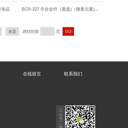
)标准品
BCR-327 非合金锌（圆盘)（微量元素)标准品
末页
跳转到第
页
在线留言
联系我们
公
众
号
二
维