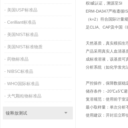
权l威认证，溯源至SI
美国USP标准品
ERM-DA347严格遵循I
（k=2）符合国际计
Cerilliant标准品
足CLIA、CAP及中
美国NIST标准品
天然基质，真实模拟生
美国NIST标准物质
产品采用真实人血清基
药物标准品
成标准溶液，该基质可
分析系统（如化学发光
NIBSC标准品
严控操作，保障数据稳
WHO国际标准品
‌储存条件‌：‌-20℃±
大气颗粒物标准品
‌复溶规范‌：使用前于
‌最小取样量‌：单次分析不
镍释放测试
‌使用建议‌：开封后立即