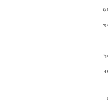
联
常
详
补