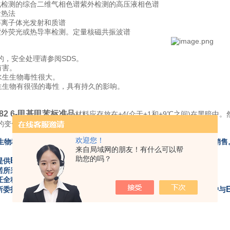
化检测的综合二维气相色谱紫外检测的高压液相色谱
量热法
等离子体光发射和质谱
紫外荧光或热导率检测。定量核磁共振波谱
的，安全处理请参阅SDS。
有害。
对水生生物毒性很大。
对水生生物有很强的毒性，具有持久的影响。
082 6-甲基甲苯标准品
材料应存放在+4(介于+1和+9℃之间)在黑暗
的变化负责。
欢迎您！
ERM
ERM
生物科技有限公司是
的代理商，负责
标准品在国内的产品销售
来自局域网的朋友！有什么可以帮
助您的吗？
ERM
提供
标准品代理采购业务。
ERM
承诺所采购产品来自
。
保证全程采用要求的运输条件进行产品运输。
对所委托进口产品品质不做任何担保，如遇质量问题，本公司可协助客户与