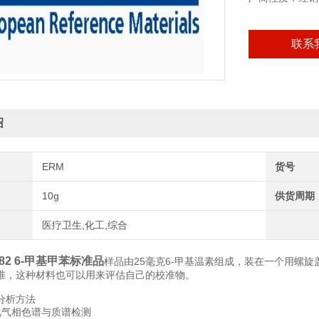
联系
绍
ERM
货号
10g
供货周期
医疗卫生,化工,综合
082 6-甲基甲苯标准品
样品由25毫克6-甲基温素组成，装在一个用螺
准，这种材料也可以用来评估自己的校准物。
分析方法
化气相色谱与质谱检测