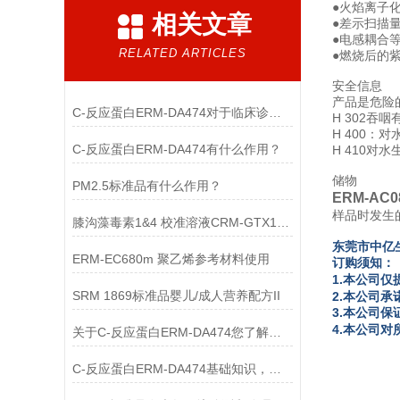
●火焰离子
相关文章
●差示扫描
●电感耦合
RELATED ARTICLES
●燃烧后的
安全信息
产品是危险
C-反应蛋白ERM-DA474对于临床诊断至关重要
H 302吞咽
H 400：
C-反应蛋白ERM-DA474有什么作用？
H 410
储物
PM2.5标准品有什么作用？
ERM-AC
样品时发生
膝沟藻毒素1&4 校准溶液CRM-GTX1&4使用
东
莞市中亿
ERM-EC680m 聚乙烯参考材料使用
订购须知：
1.本公司仅
SRM 1869标准品婴儿/成人营养配方II
2.本公司
3.本公司
4.本公司
关于C-反应蛋白ERM-DA474您了解多少？
C-反应蛋白ERM-DA474基础知识，一篇搞定