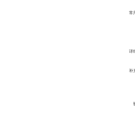
常
详
补