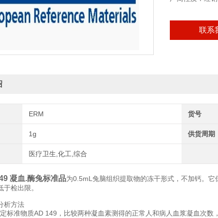
联系
绍
ERM
货号
1g
供货周期
医疗卫生,化工,综合
149 凝血.酶兔标准品
为0.5mL兔脑组织提取物的冻干形式，不加钙。它保
低于检出限。
分析方法
90测定标准物质AD 149，比较两种凝血素测得的正常人和病人血浆凝血