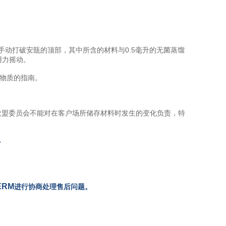
手动打破安瓿的顶部，其中所含的材料与0.5毫升的无菌蒸馏
用力摇动。
考物质的指南。
，欧盟委员会不能对在客户场所储存材料时发生的变化负责，特
。
ERM
进行协商处理售后问题。