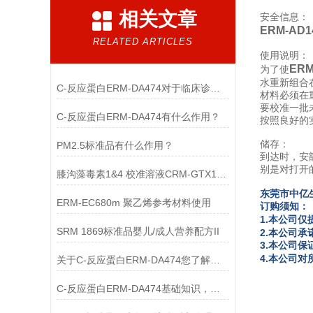
相关文章
安全信息：
ERM-AD
RELATED ARTICLES
使用说明：
ER
为了使
水重新组合
C-反应蛋白ERM-DA474对于临床诊断至关重要
材料必须在
要校准一批
C-反应蛋白ERM-DA474有什么作用？
按照良好的
储存：
PM2.5标准品有什么作用？
到达时，安
别是对打开
膝沟藻毒素1&4 校准溶液CRM-GTX1&4使用
东
莞市中亿
ERM-EC680m 聚乙烯参考材料使用
订购须知：
1.本公司仅
SRM 1869标准品婴儿/成人营养配方II
2.本公司
3.本公司
4.本公司
关于C-反应蛋白ERM-DA474您了解多少？
C-反应蛋白ERM-DA474基础知识，一篇搞定