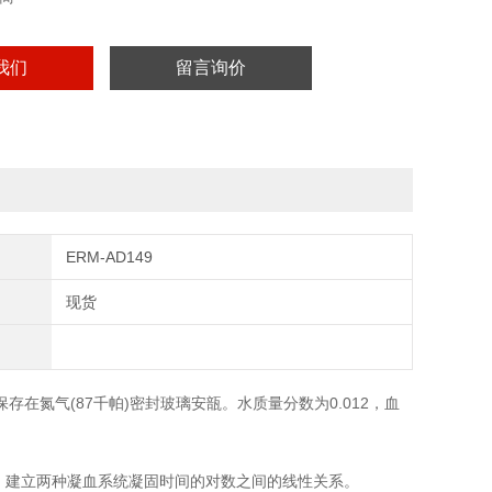
我们
留言询价
ERM-AD149
现货
存在氮气(87千帕)密封玻璃安瓿。水质量分数为0.012，血
次数，建立两种凝血系统凝固时间的对数之间的线性关系。