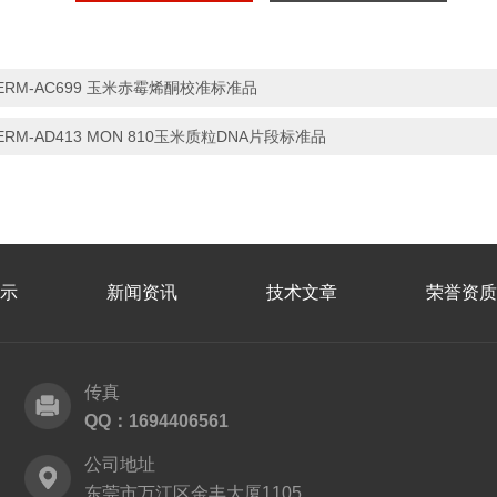
ERM-AC699 玉米赤霉烯酮校准标准品
ERM-AD413 MON 810玉米质粒DNA片段标准品
示
新闻资讯
技术文章
荣誉资质
传真
QQ：1694406561
公司地址
东莞市万江区金丰大厦1105