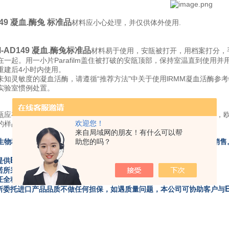
149 凝血.酶兔 标准品
材料应小心处理，并仅供体外使用.
M-AD149 凝血.酶兔标准品
材料易于使用，安瓿被打开，用档案打分，
在一起。用一小片Parafilm盖住被打破的安瓿顶部，保持室温直到使用并
重建后4小时内使用。
未知灵敏度的凝血活酶，请遵循“推荐方法"中关于使用lRMM凝血活酶参
实验室惯例处置。
瓿应存放在-20摄氏度，保存时间不超过12个月，直至使用为止。然而
欢迎您！
的样品。
来自局域网的朋友！有什么可以帮
ERM
ERM
生物科技有限公司是
助您的吗？
的代理商，负责
标准品在国内的产品销售
ERM
提供
标准品代理采购业务。
ERM
承诺所采购产品来自
。
保证全程采用要求的运输条件进行产品运输。
对所委托进口产品品质不做任何担保，如遇质量问题，本公司可协助客户与