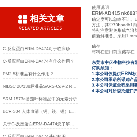
使用说明
ERM-AD415 nk
相关文章
确定度可以忽略不计。ER
方法，其中70bpad
RELATED ARTICLES
特别注意避免形成气溶胶。
前新鲜准备。采用1 mmo
储存
C-反应蛋白ERM-DA474对于临床诊断至关重要
材料在使用前应储存在（
C-反应蛋白ERM-DA474有什么作用？
东
莞市中亿生物科技有
订购须知：
ERM
PM2.5标准品有什么作用？
1.本公司仅提供
标
2.本公司承诺所采购产
3.本公司保证全程采用
NIBSC 20/138标准品SARS-CoV-2 RNA简介
4.本公司对所委托进
SRM 1573a番茄叶标准品中的元素分析
BCR-304 人体血清（钙、镁、锂）ERM标准品
关于C-反应蛋白ERM-DA474您了解多少？
C-反应蛋白ERM-DA474基础知识，一篇搞定