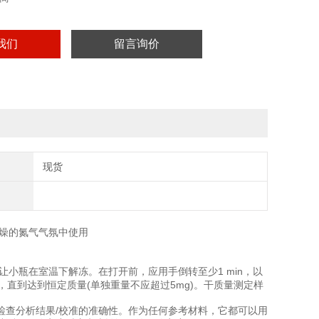
我们
留言询价
现货
干燥的氮气气氛中使用
让小瓶在室温下解冻。在打开前，应用手倒转至少1 min，以
，直到达到恒定质量(单独重量不应超过5mg)。干质量测定样
检查分析结果/校准的准确性。作为任何参考材料，它都可以用