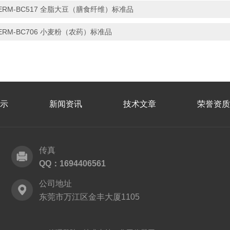
ERM-BC517 全脂大豆（膳食纤维）标准品
ERM-BC706 小麦粉（农药）标准品
示
新闻资讯
技术文章
荣誉资质
传真
QQ：1694406561
公司地址
东莞市万江区金丰大厦1105