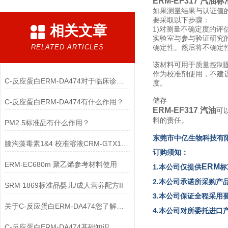
ERM-EF317 汽油
如果测量结果与认证值
要采取以下步骤：
相关文章
1)对测量不确定度的
实验室与参与验证研究
RELATED ARTICLES
确定性。然后将不确定
该材料可用于质量控制
作为校准剂使用，不建议
C-反应蛋白ERM-DA474对于临床诊断至关重要
度。
储存
C-反应蛋白ERM-DA474有什么作用？
ERM-EF317 汽油
可
料的责任。
PM2.5标准品有什么作用？
东
莞市中亿生物
科技有
膝沟藻毒素1&4 校准溶液CRM-GTX1&4使用
订购须知：
ERM-EC680m 聚乙烯参考材料使用
ERM
1.本公司仅提供
标
2.本公司承诺所采购产
SRM 1869标准品婴儿/成人营养配方II
3.本公司保证全程采用
关于C-反应蛋白ERM-DA474您了解多少？
4.本公司对所委托进
C-反应蛋白ERM-DA474基础知识，一篇搞定