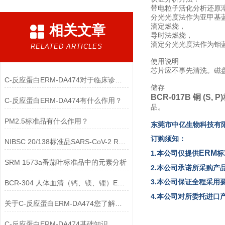
带电粒子活化分析还原
分光光度法作为亚甲基
滴定燃烧，
相关文章
导时法燃烧，
滴定分光光度法作为钼
RELATED ARTICLES
使用说明
芯片应不事先清洗。磁
C-反应蛋白ERM-DA474对于临床诊断至关重要
储存
BCR-017B 铜 (S, 
C-反应蛋白ERM-DA474有什么作用？
品。
PM2.5标准品有什么作用？
东
莞市中亿生物
科技有
订购须知：
NIBSC 20/138标准品SARS-CoV-2 RNA简介
ERM
1.本公司仅提供
标
SRM 1573a番茄叶标准品中的元素分析
2.本公司承诺所采购产
3.本公司保证全程采用
BCR-304 人体血清（钙、镁、锂）ERM标准品
4.本公司对所委托进
关于C-反应蛋白ERM-DA474您了解多少？
C-反应蛋白ERM-DA474基础知识，一篇搞定