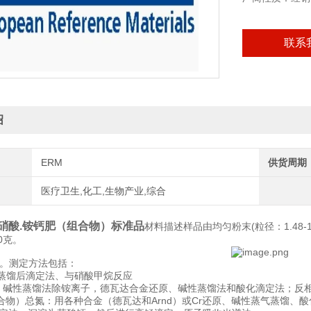
联系
绍
ERM
供货周期
医疗卫生,化工,生物产业,综合
78 硝酸.铵钙肥（组合物）标准品
材料描述样品由均匀粉末(粒径：1.48-
0克。
解。测定方法包括：
性蒸馏后滴定法、与硝酸甲烷反应
：碱性蒸馏法除铵离子，德瓦达合金还原、碱性蒸馏法和酸化滴定法；反相离
合物）总氮：用各种合金（德瓦达和Arnd）或Cr还原、碱性蒸气蒸馏、