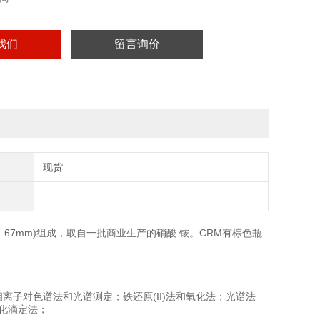
我们
留言询价
现货
1.67mm)组成，取自一批商业生产的硝酸.铵。CRM有棕色瓶
子对色谱法和光谱测定；铁还原(II)法和氧化法；光谱法
酸化滴定法；