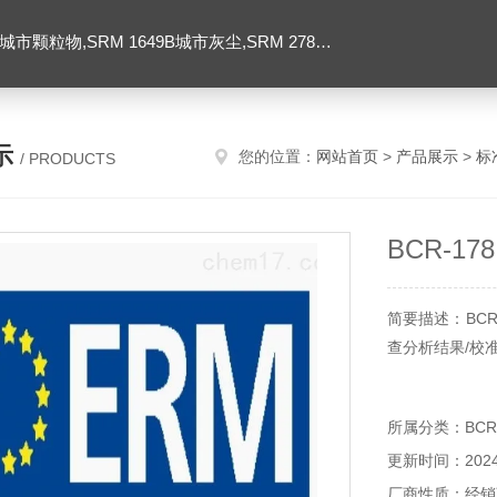
SRM 1649B城市灰尘,SRM 2786大气颗粒物,美国NIST标准品
示
您的位置：
网站首页
>
产品展示
>
标
/ PRODUCTS
BCR-1
简要描述：BC
查分析结果/校
所属分类：BCR/
更新时间：2024-
厂商性质：经销