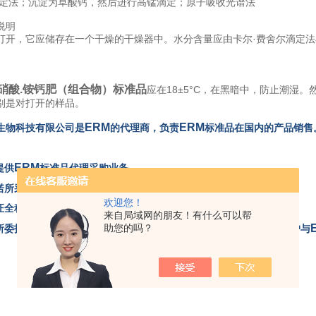
滴定法；沉淀为草酸钙，然后进行高锰滴定；原子吸收光谱法
说明
打开，它应储存在一个干燥的干燥器中。水分含量应由卡尔·费舍尔滴定
78 硝酸.铵钙肥（组合物）标准品
应在18±5°C，在黑暗中，防止潮湿
别是对打开的样品。
ERM
ERM
生物
科技有限公司是
的代理商，负责
标准品在国内的产品销售
ERM
提供
标准品代理采购业务。
ERM
承诺所采购产品来自
。
欢迎您！
保证全程采用要求的运输条件进行产品运输。
来自局域网的朋友！有什么可以帮
助您的吗？
对所委托进口产品品质不做任何担保，如遇质量问题，本公司可协助客户与