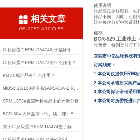
使用说明
样品应按原样取样。在
相关文章
样品不同。因此，可能
议在每次分析中验证材
RELATED ARTICLES
储存
BCR-529 工业沙
化负责，特别是对打开
C-反应蛋白ERM-DA474对于临床诊断至关重要
东
莞市中亿生物
科技有
C-反应蛋白ERM-DA474有什么作用？
订购须知：
ERM
1.本公司仅提供
标
PM2.5标准品有什么作用？
2.本公司承诺所采购产
NIBSC 20/138标准品SARS-CoV-2 RNA简介
3.本公司保证全程采用
4.本公司对所委托进
SRM 1573a番茄叶标准品中的元素分析
BCR-304 人体血清（钙、镁、锂）ERM标准品
关于C-反应蛋白ERM-DA474您了解多少？
C-反应蛋白ERM-DA474基础知识，一篇搞定