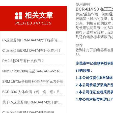
使用说明
BCR-614 S0 在正
相关文章
并应*重新均质，例如
玻璃管上显示的质量。请
分离。利用目前的技术
RELATED ARTICLES
见使用说明章节中的BCR
在打开玻璃安瓿时，应
到适合储存标准溶液的
C-反应蛋白ERM-DA474对于临床诊断至关重要
储存
收到未打开的容器应在
C-反应蛋白ERM-DA474有什么作用？
品。
PM2.5标准品有什么作用？
东
莞市中亿生物
科技有
订购须知：
NIBSC 20/138标准品SARS-CoV-2 RNA简介
ERM
1.本公司仅提供
标
SRM 1573a番茄叶标准品中的元素分析
2.本公司承诺所采购产
BCR-304 人体血清（钙、镁、锂）ERM标准品
3.本公司保证全程采用
4.本公司对所委托进
关于C-反应蛋白ERM-DA474您了解多少？
C-反应蛋白ERM-DA474基础知识，一篇搞定