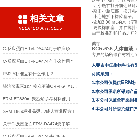
足够小心处理。仅供在
-让小瓶在打开前达到环
-敲击小瓶底部，松开
相关文章
-小心地拆下橡胶塞子。
-添加3.00 mL的水（
-更换橡胶塞，并在搅拌
RELATED ARTICLES
由于校准剂和样品之间
储存
C-反应蛋白ERM-DA474对于临床诊断至关重要
BCR-636 人体血
客户的场所储存材料期
C-反应蛋白ERM-DA474有什么作用？
东
莞市中亿生物
科技有
PM2.5标准品有什么作用？
订购须知：
ERM
1.本公司仅提供
标
膝沟藻毒素1&4 校准溶液CRM-GTX1&4使用
2.本公司承诺所采购产
ERM-EC680m 聚乙烯参考材料使用
3.本公司保证全程采用
4.本公司对所委托进
SRM 1869标准品婴儿/成人营养配方II
关于C-反应蛋白ERM-DA474您了解多少？
C-反应蛋白ERM-DA474基础知识，一篇搞定