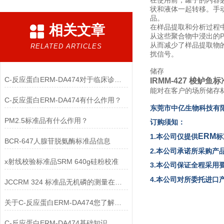
在使用前，罐子的内容
状和液体一起转移。手
品。
相关文章
在样品提取和分析过程
从这些聚合物中浸出的P
从而减少了样品提取物的
RELATED ARTICLES
扰信号。
储存
C-反应蛋白ERM-DA474对于临床诊断至关重要
IRMM-427 梭鲈鱼
能对在客户的场所储存
C-反应蛋白ERM-DA474有什么作用？
东
莞市中亿生物
科技有
PM2.5标准品有什么作用？
订购须知：
ERM
1.本公司仅提供
标
BCR-647人腺苷脱氨酶标准品信息
2.本公司承诺所采购产
x射线校验标准品SRM 640g硅粉校准
3.本公司保证全程采用
4.本公司对所委托进
JCCRM 324 标准品无机磷的测量在血清制备
关于C-反应蛋白ERM-DA474您了解多少？
C-反应蛋白ERM-DA474基础知识，一篇搞定