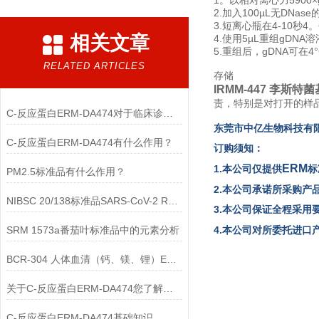
1。以相对离心力5900
2.加入100µL无DNase的
3.短离心瓶在4-10秒
相关文章
4.使用5µL重组gDNA
5.重组后，gDNA可在4
RELATED ARTICLES
存储
IRMM-447 李斯特
责，特别是对打开的样
C-反应蛋白ERM-DA474对于临床诊断至关重要
东
莞市中亿生物
科技有
C-反应蛋白ERM-DA474有什么作用？
订购须知：
ERM
1.本公司仅提供
标
PM2.5标准品有什么作用？
2.本公司承诺所采购产
NIBSC 20/138标准品SARS-CoV-2 RNA简介
3.本公司保证全程采用
SRM 1573a番茄叶标准品中的元素分析
4.本公司对所委托进
BCR-304 人体血清（钙、镁、锂）ERM标准品
关于C-反应蛋白ERM-DA474您了解多少？
C-反应蛋白ERM-DA474基础知识，一篇搞定