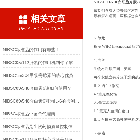
NIBSC 91/510 白细胞介
该制剂含有人类来源的材料，
康有潜在危害。应根据您自
相关文章
RELATED ARTICLES
3. 单元
根据 WHO Internatio
NIBSC标准品的作用有哪些？
4. 内容
NIBSC05/112肝素的作用机制你了解多少？
生物材料原产国：英国。
NIBSC15/304甲状旁腺素的核心优势有哪些？
每个安瓿含有冷冻干燥的残
IL-3 约 1.0 微克
NIBSC89/548介白素6该如何使用？
4.5毫克氯化钠
NIBSC89/548介白素6可为IL-6的检测提供重要支持
0.5毫克海藻糖
1.0 毫克人血清白蛋白
NIBSC标准品中国总代理商
IL-3 蛋白在大肠杆菌中表达
NIBSC标准品是生物药物质量控制体系中的基础工具
5. 存储
NIBSC05/112肝素的核心成分是肝素钠(Heparin Sodium)