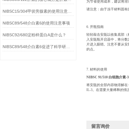
为节省使用成本，建议将溶液分
请注意：由于冻干材料固有的
NIBSC15/304甲状旁腺素的使用注意事项
NIBSC89/548介白素6的使用注意事项
6. 开瓶指南
NIBSC92/680淀粉样蛋白A是什么？
轻轻敲击安瓿以收集底部（
入安瓿瓶开启器中，将分数
片进入眼睛。注意不要从安
NIBSC89/548介白素6促进了科学研究的进步
的点。
7. 材料的使用
NIBSC 91/510 白细胞介
将安瓿的全部内容物溶解在 0.5
IL-3。在需要大量稀释的
留言询价