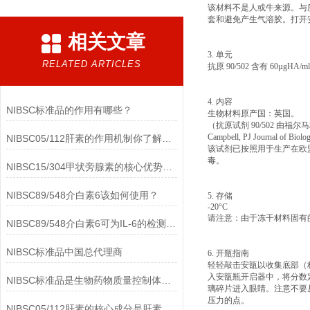
该材料不是人或牛来源。与
套和避免产生气溶胶。打开
相关文章
3. 单元
RELATED ARTICLES
抗原 90/502 含有 60µgHA/ml
4. 内容
NIBSC标准品的作用有哪些？
生物材料原产国：英国。
（抗原试剂 90/502 由福尔马
Campbell, PJ Journal o
NIBSC05/112肝素的作用机制你了解多少？
该试剂已按照用于生产在欧
毒。
NIBSC15/304甲状旁腺素的核心优势有哪些？
NIBSC89/548介白素6该如何使用？
5. 存储
-20°C
请注意：由于冻干材料固有的
NIBSC89/548介白素6可为IL-6的检测提供重要支持
NIBSC标准品中国总代理商
6. 开瓶指南
轻轻敲击安瓿以收集底部（
入安瓿瓶开启器中，将分数
NIBSC标准品是生物药物质量控制体系中的基础工具
璃碎片进入眼睛。注意不要
压力的点。
NIBSC05/112肝素的核心成分是肝素钠(Heparin Sodium)