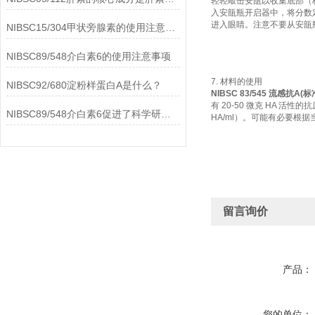
轻轻敲击安瓿以收集底部（
入安瓿瓶开启器中，将分数
进入眼睛。注意不要从安瓿
NIBSC15/304甲状旁腺素的使用注意事项
NIBSC89/548介白素6的使用注意事项
7. 材料的使用
NIBSC92/680淀粉样蛋白A是什么？
NIBSC 83/545 流感抗A(标
有 20-50 微克 HA 活性
NIBSC89/548介白素6促进了科学研究的进步
HA/ml）。可能有必要根
留言询价
产品：
您的单位：