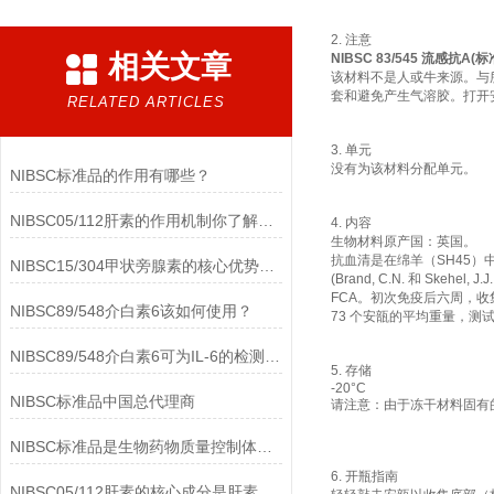
2. 注意
相关文章
NIBSC 83/545 流感抗A(标
该材料不是人或牛来源。与
套和避免产生气溶胶。打开
RELATED ARTICLES
3. 单元
没有为该材料分配单元。
NIBSC标准品的作用有哪些？
NIBSC05/112肝素的作用机制你了解多少？
4. 内容
生物材料原产国：英国。
抗血清是在绵羊（SH45）中制
NIBSC15/304甲状旁腺素的核心优势有哪些？
(Brand, C.N. 和 Skehel
FCA。初次免疫后六周，收集血清，用 P
NIBSC89/548介白素6该如何使用？
73 个安瓿的平均重量，测试称重为
NIBSC89/548介白素6可为IL-6的检测提供重要支持
5. 存储
-20°C
NIBSC标准品中国总代理商
请注意：由于冻干材料固有的
NIBSC标准品是生物药物质量控制体系中的基础工具
6. 开瓶指南
NIBSC05/112肝素的核心成分是肝素钠(Heparin Sodium)