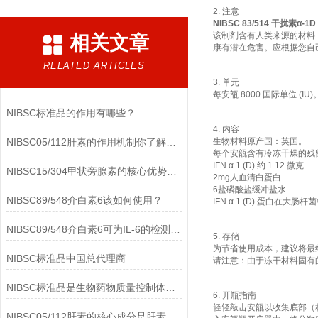
2. 注意
NIBSC 83/514 干扰素α-1D
该制剂含有人类来源的材料，
相关文章
康有潜在危害。应根据您自
RELATED ARTICLES
3. 单元
每安瓿 8000 国际单位 (IU)
NIBSC标准品的作用有哪些？
4. 内容
NIBSC05/112肝素的作用机制你了解多少？
生物材料原产国：英国。
每个安瓿含有冷冻干燥的残
IFN α 1 (D) 约 1.12 微克
NIBSC15/304甲状旁腺素的核心优势有哪些？
2mg人血清白蛋白
6盐磷酸盐缓冲盐水
NIBSC89/548介白素6该如何使用？
IFN α 1 (D) 蛋白在大肠
NIBSC89/548介白素6可为IL-6的检测提供重要支持
5. 存储
为节省使用成本，建议将最终
NIBSC标准品中国总代理商
请注意：由于冻干材料固有的
NIBSC标准品是生物药物质量控制体系中的基础工具
6. 开瓶指南
轻轻敲击安瓿以收集底部（
NIBSC05/112肝素的核心成分是肝素钠(Heparin Sodium)