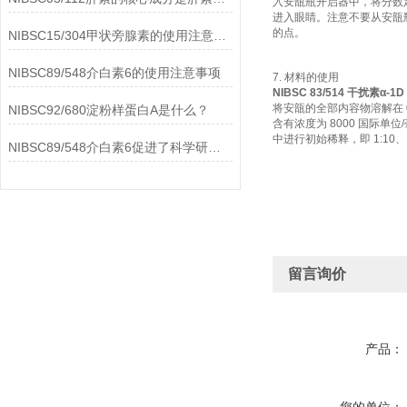
入安瓿瓶开启器中，将分数
进入眼睛。注意不要从安瓿瓶
的点。
NIBSC15/304甲状旁腺素的使用注意事项
NIBSC89/548介白素6的使用注意事项
7. 材料的使用
NIBSC 83/514 干扰素α-1D
将安瓿的全部内容物溶解在 0
NIBSC92/680淀粉样蛋白A是什么？
含有浓度为 8000 国际单位/
中进行初始稀释，即 1:10、1
NIBSC89/548介白素6促进了科学研究的进步
留言询价
产品：