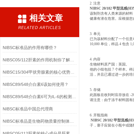
2. 注意
NIBSC 20/182 甲型流感(H
该制剂含有人类来源的材料，
相关文章
健康有潜在危害。应根据您
RELATED ARTICLES
3. 单元
已为该材料分配了一个任意单位。
10,000 单位，样品 4 包含
NIBSC标准品的作用有哪些？
4. 内容
NIBSC05/112肝素的作用机制你了解多少？
生物材料原产国：英国。
他的小组包括 7 个样本。样
NIBSC15/304甲状旁腺素的核心优势有哪些？
活，并且已通过进一步的培
NIBSC89/548介白素6该如何使用？
5. 存储
此面板在收到时应存放在 -2
NIBSC89/548介白素6可为IL-6的检测提供重要支持
请注意：由于冻干材料固有的
NIBSC标准品中国总代理商
6. 开瓶指南
NIBSC 20/182 甲型流感(
NIBSC标准品是生物药物质量控制体系中的基础工具
子，塞子应留在小瓶中或随
NIBSC05/112肝素的核心成分是肝素钠(Heparin Sodium)