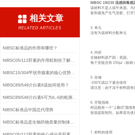
NIBSC 19/230 流感病毒
该材料不是人或牛来源。与
套和避免产生气溶胶。打开
相关文章
RELATED ARTICLES
3. 单元
没有为该材料分配单元
NIBSC标准品的作用有哪些？
4. 内容
生物材料原产国：英国。
NIBSC05/112肝素的作用机制你了解多少？
每个安瓿含有 250μl（标
NIBSC15/304甲状旁腺素的核心优势有哪些？
5. 存储
-200℃或以下避光保存
NIBSC89/548介白素6该如何使用？
请注意：由于冻干材料固有的
NIBSC89/548介白素6可为IL-6的检测提供重要支持
6. 开瓶指南
样品瓶有一个“上翻式"圆
NIBSC标准品中国总代理商
射器提取制剂。如果首先使
NIBSC标准品是生物药物质量控制体系中的基础工具
7. 材料的使用
NIBSC05/112肝素的核心成分是肝素钠(Heparin Sodium)