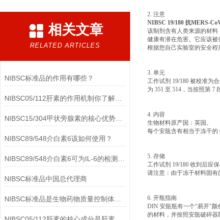
2. 注意
NIBSC 19/180 抗MERS
相关文章
该制剂含有人类来源的材料，
健康有潜在危害。它应该被
RELATED ARTICLES
根据您自己实验室的安全程
3. 单元
NIBSC标准品的作用有哪些？
工作试剂 19/180 被校准为合
为 351 至 514，当按照第 7
NIBSC05/112肝素的作用机制你了解多少？
4. 内容
NIBSC15/304甲状旁腺素的核心优势有哪些？
生物材料原产国：英国。
每个安瓿含有相当于冻干的 0.
NIBSC89/548介白素6该如何使用？
5. 存储
NIBSC89/548介白素6可为IL-6的检测提供重要支持
工作试剂 19/180 收到后应保
请注意：由于冻干材料固有的
NIBSC标准品中国总代理商
6. 开瓶指南
NIBSC标准品是生物药物质量控制体系中的基础工具
DIN 安瓿瓶有一个“易
的材料，并按照安瓿破碎器
NIBSC05/112肝素的核心成分是肝素钠(Heparin Sodium)