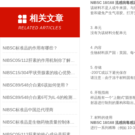
NIBSC 18/168 流感病毒
该材料不是人或牛来源。与
套和避免产生气溶胶。打开
相关文章
RELATED ARTICLES
3. 单元
没有为该材料分配单元
NIBSC标准品的作用有哪些？
4. 内容
生物材料原产国：英国。每个
NIBSC05/112肝素的作用机制你了解多少？
5. 存储
NIBSC15/304甲状旁腺素的核心优势有哪些？
-200℃或以下避光保存
请注意：由于冻干材料固有的
NIBSC89/548介白素6该如何使用？
6. 开瓶指南
NIBSC89/548介白素6可为IL-6的检测提供重要支持
样品瓶有一个“上翻式"圆
射器进行制剂的重构和取出
NIBSC标准品中国总代理商
7. 材料的使用
NIBSC标准品是生物药物质量控制体系中的基础工具
NIBSC 18/168 流感病毒
进行一系列稀释（例如 10-3 
NIBSC05/112肝素的核心成分是肝素钠(Heparin Sodium)