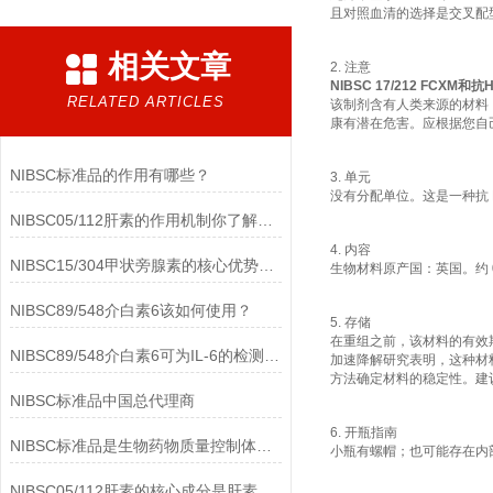
且对照血清的选择是交叉配型的基础
相关文章
2. 注意
NIBSC 17/212 FCXM
RELATED ARTICLES
该制剂含有人类来源的材料，
康有潜在危害。应根据您自
NIBSC标准品的作用有哪些？
3. 单元
没有分配单位。这是一种抗 
NIBSC05/112肝素的作用机制你了解多少？
4. 内容
NIBSC15/304甲状旁腺素的核心优势有哪些？
生物材料原产国：英国。约 0.
NIBSC89/548介白素6该如何使用？
5. 存储
在重组之前，该材料的有效期为
NIBSC89/548介白素6可为IL-6的检测提供重要支持
加速降解研究表明，这种材
方法确定材料的稳定性。建议
NIBSC标准品中国总代理商
6. 开瓶指南
NIBSC标准品是生物药物质量控制体系中的基础工具
小瓶有螺帽；也可能存在内
NIBSC05/112肝素的核心成分是肝素钠(Heparin Sodium)