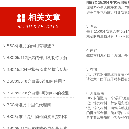
NIBSC 15/304 甲状旁腺激
该材料不是人或牛来源。与
避免产生气溶胶。打开安瓿
相关文章
RELATED ARTICLES
3. 单元
每个 15/304 安瓿含有 0.9
规定的质量值具有 0.65% 
NIBSC标准品的作用有哪些？
4. 内容
生物材料原产国：英国。每个安瓿
NIBSC05/112肝素的作用机制你了解多少？
NIBSC15/304甲状旁腺素的核心优势有哪些？
5. 存储
未开封的安瓿瓶应储存在 -20
请注意：由于冻干材料固有的
NIBSC89/548介白素6该如何使用？
NIBSC89/548介白素6可为IL-6的检测提供重要支持
6. 开瓶指南
DIN 安瓿瓶有一个“易
记）端的材料，并按照安瓿
NIBSC标准品中国总代理商
记）端的材料。确保推动提
的拇指和食指。施加弯曲力
NIBSC标准品是生物药物质量控制体系中的基础工具
意不要从安瓿瓶中丢失任何
NIBSC05/112肝素的核心成分是肝素钠(Heparin Sodium)