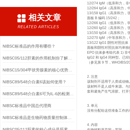
12/274 IgM（低亲和力，
12/264 IgG4（高亲和力
13/158 IgG1（高亲和力
相关文章
面板 B 编码 15/242；
12/266 IgG1（低亲和力
RELATED ARTICLES
12/260 IgG2（高亲和力
13/150 IgG4（高亲和力
12/270 IgM（中等亲和力
13/122 IgG1 阴性对照抗体
NIBSC标准品的作用有哪些？
面板和阴性对照抗体均单独
EPO 抗体参考组代表 1) 非
IgG2 和 IgG4 同种型。
已经
NIBSC05/112肝素的作用机制你了解多少？
（参见第 9 节，WHO/BS/20
NIBSC15/304甲状旁腺素的核心优势有哪些？
2. 注意
NIBSC89/548介白素6该如何使用？
该制剂不适用于人类或动物
该材料不是人或牛来源。与
套和避免产生气溶胶。打开
NIBSC89/548介白素6可为IL-6的检测提供重要支持
NIBSC标准品中国总代理商
3. 单元
没有分配给这些准备工作的
NIBSC标准品是生物药物质量控制体系中的基础工具
4. 内容
NIBSC05/112肝素的核心成分是肝素钠(Heparin Sodium)
生物材料原产国：英国。