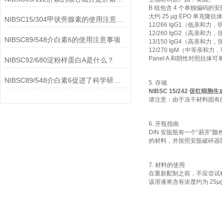
B 组包含 4 个单独编码的
大约 25 µg EPO 单克隆
NIBSC15/304甲状旁腺素的使用注意事项
12/266 IgG1（低亲和力
12/260 IgG2（高亲和力
NIBSC89/548介白素6的使用注意事项
13/150 IgG4（高亲和力
12/270 IgM（中等亲和力
Panel A 和阴性对照抗体
NIBSC92/680淀粉样蛋白A是什么？
NIBSC89/548介白素6促进了科学研究的进步
5. 存储
NIBSC 15/242 促红细胞
请注意：由于冻干材料固有
6. 开瓶指南
DIN 安瓿瓶有一个“易
的材料，并按照安瓿破碎器
7. 材料的使用
在重新配制之前，不应尝试称
该溶液将含有浓度约为 25μ