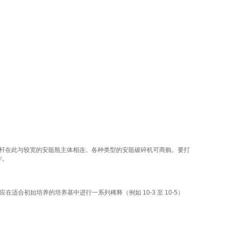
安瓿杆在此与较宽的安瓿瓶主体相连。各种类型的
安瓿破碎机可商购。要打
作。
在适合初始培养的培养基中进行一系列稀释（例如 10-3 至 10-5）