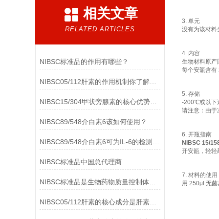
相关文章
3. 单元
RELATED ARTICLES
没有为该材料
4. 内容
NIBSC标准品的作用有哪些？
生物材料原产
每个安瓿含有 
NIBSC05/112肝素的作用机制你了解多少？
5. 存储
NIBSC15/304甲状旁腺素的核心优势有哪些？
-200℃或以
请注意：由于
NIBSC89/548介白素6该如何使用？
6. 开瓶指南
NIBSC89/548介白素6可为IL-6的检测提供重要支持
NIBSC 15
开安瓿，轻轻
NIBSC标准品中国总代理商
7. 材料的使用
NIBSC标准品是生物药物质量控制体系中的基础工具
用 250μl
NIBSC05/112肝素的核心成分是肝素钠(Heparin Sodium)