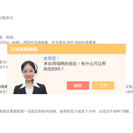
分配单元
国：英国。
250μl（标称）感染性流感病毒，作为来自 SPF 鸡胚的尿囊液。
欢迎您！
下避光保存
来自局域网的朋友！有什么可以帮
冻干材料固有的稳定性，NIBSC 可能会在环境温度下运输这些材料。
助您的吗？
/158流感病毒感染NYMCX-263标准品
DIN 安瓿瓶有一个“易开"颜色的压力点，窄的
敲击安瓿以收集底部（标记）端的材料，并按照安瓿破碎器随附的制造商说明进行操
 无菌蒸馏水重新配制一安瓿试剂的内容物。使用前至少放置 5 分钟，以使冻干材料*溶解。应