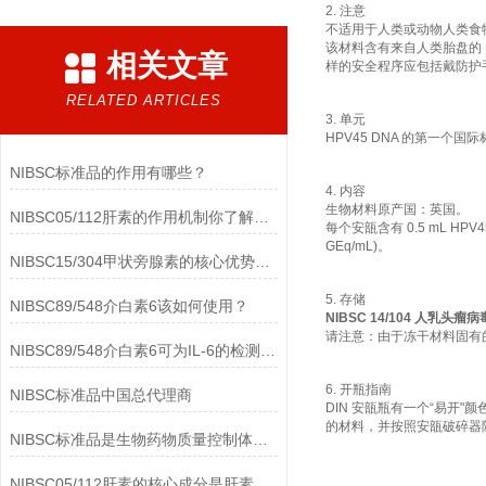
2. 注意
不适用于人类或动物人类食
该材料含有来自人类胎盘的 
相关文章
样的安全程序应包括戴防护
RELATED ARTICLES
3. 单元
HPV45 DNA 的第一个国际标
NIBSC标准品的作用有哪些？
4. 内容
生物材料原产国：英国。
NIBSC05/112肝素的作用机制你了解多少？
每个安瓿含有 0.5 mL HPV4
GEq/mL)。
NIBSC15/304甲状旁腺素的核心优势有哪些？
5. 存储
NIBSC89/548介白素6该如何使用？
NIBSC 14/104 人乳头瘤
请注意：由于冻干材料固有的
NIBSC89/548介白素6可为IL-6的检测提供重要支持
6. 开瓶指南
NIBSC标准品中国总代理商
DIN 安瓿瓶有一个“易
的材料，并按照安瓿破碎器
NIBSC标准品是生物药物质量控制体系中的基础工具
NIBSC05/112肝素的核心成分是肝素钠(Heparin Sodium)