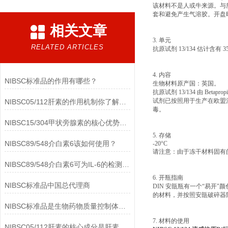
该材料不是人或牛来源。与
套和避免产生气溶胶。开盘
相关文章
3. 单元
RELATED ARTICLES
抗原试剂 13/134 估计含有 35
4. 内容
NIBSC标准品的作用有哪些？
生物材料原产国：英国。
抗原试剂 13/134 由 Beta
试剂已按照用于生产在欧盟
NIBSC05/112肝素的作用机制你了解多少？
毒。
NIBSC15/304甲状旁腺素的核心优势有哪些？
5. 存储
NIBSC89/548介白素6该如何使用？
-20°C
请注意：由于冻干材料固有的
NIBSC89/548介白素6可为IL-6的检测提供重要支持
6. 开瓶指南
NIBSC标准品中国总代理商
DIN 安瓿瓶有一个“易
的材料，并按照安瓿破碎器
NIBSC标准品是生物药物质量控制体系中的基础工具
7. 材料的使用
NIBSC05/112肝素的核心成分是肝素钠(Heparin Sodium)