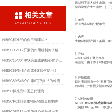
该材料不是人或牛来源。与
套和避免产生气溶胶。打开
相关文章
3. 单元
RELATED ARTICLES
没有为该材料分配单元
4. 内容
NIBSC标准品的作用有哪些？
生物材料原产国：英国。每个
NIBSC05/112肝素的作用机制你了解多少？
5. 存储
-200℃或以下避光保存
NIBSC15/304甲状旁腺素的核心优势有哪些？
请注意：由于冻干材料固有的
NIBSC89/548介白素6该如何使用？
6. 开瓶指南
NIBSC89/548介白素6可为IL-6的检测提供重要支持
DIN 安瓿瓶有一个“易
的材料，并按照安瓿破碎器
NIBSC标准品中国总代理商
7. 材料的使用
NIBSC标准品是生物药物质量控制体系中的基础工具
NIBSC 08/298 流感病毒B(
（例如 10-3 至 10-5）
NIBSC05/112肝素的核心成分是肝素钠(Heparin Sodium)