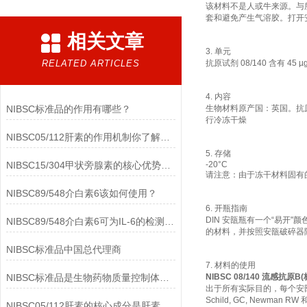
该材料不是人或牛来源。与
套和避免产生气溶胶。打开
相关文章
3. 单元
RELATED ARTICLES
抗原试剂 08/140 含有 45 µ
4. 内容
NIBSC标准品的作用有哪些？
生物材料原产国：英国。抗原试剂 
行冷冻干燥
NIBSC05/112肝素的作用机制你了解多少？
5. 存储
NIBSC15/304甲状旁腺素的核心优势有哪些？
-20°C
请注意：由于冻干材料固有的
NIBSC89/548介白素6该如何使用？
6. 开瓶指南
DIN 安瓿瓶有一个“易
NIBSC89/548介白素6可为IL-6的检测提供重要支持
的材料，并按照安瓿破碎器
NIBSC标准品中国总代理商
7. 材料的使用
NIBSC标准品是生物药物质量控制体系中的基础工具
NIBSC 08/140 流感抗原B
出于所有实际目的，每个安瓿含
Schild, GC, Newman RW 
NIBSC05/112肝素的核心成分是肝素钠(Heparin Sodium)