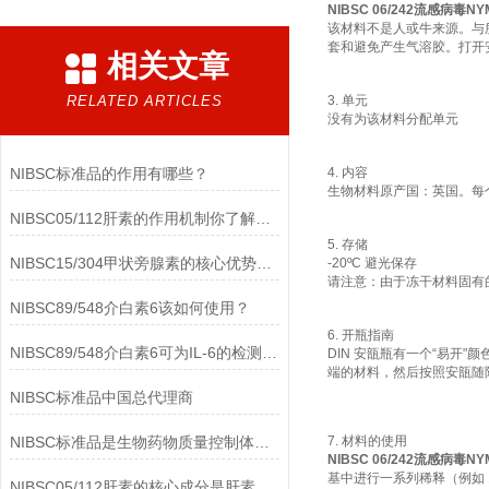
NIBSC 06/242流感病毒N
该材料不是人或牛来源。与
套和避免产生气溶胶。打开
相关文章
RELATED ARTICLES
3. 单元
没有为该材料分配单元
NIBSC标准品的作用有哪些？
4. 内容
生物材料原产国：英国。每个
NIBSC05/112肝素的作用机制你了解多少？
5. 存储
NIBSC15/304甲状旁腺素的核心优势有哪些？
-20ºC 避光保存
请注意：由于冻干材料固有的
NIBSC89/548介白素6该如何使用？
6. 开瓶指南
NIBSC89/548介白素6可为IL-6的检测提供重要支持
DIN 安瓿瓶有一个“易
端的材料，然后按照安瓿随
NIBSC标准品中国总代理商
NIBSC标准品是生物药物质量控制体系中的基础工具
7. 材料的使用
NIBSC 06/242流感病毒N
基中进行一系列稀释（例如 10
NIBSC05/112肝素的核心成分是肝素钠(Heparin Sodium)