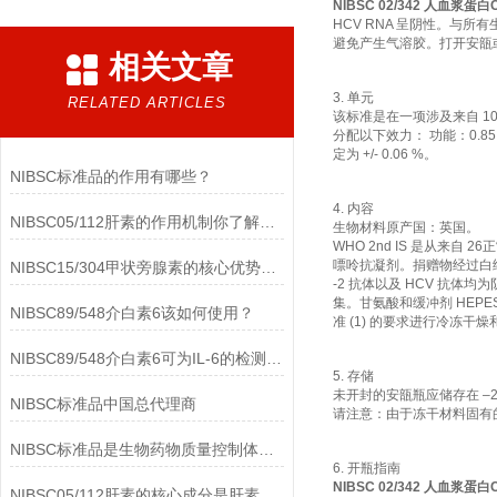
NIBSC 02/342 人血浆蛋白
HCV RNA 呈阴性。
避免产生气溶胶。打开安瓿
相关文章
3. 单元
RELATED ARTICLES
该标准是在一项涉及来自 1
分配以下效力： 功能：0.
定为 +/- 0.06 %。
NIBSC标准品的作用有哪些？
4. 内容
NIBSC05/112肝素的作用机制你了解多少？
生物材料原产国：英国。
WHO 2nd IS 是从来自
嘌呤抗凝剂。捐赠物经过白细
NIBSC15/304甲状旁腺素的核心优势有哪些？
-2 抗体以及 HCV 抗体
集。甘氨酸和缓冲剂 HEPES并
NIBSC89/548介白素6该如何使用？
准 (1) 的要求进行冷冻干燥
NIBSC89/548介白素6可为IL-6的检测提供重要支持
5. 存储
未开封的安瓿瓶应储存在 –2
NIBSC标准品中国总代理商
请注意：由于冻干材料固有的
NIBSC标准品是生物药物质量控制体系中的基础工具
6. 开瓶指南
NIBSC 02/342 人血浆蛋白
NIBSC05/112肝素的核心成分是肝素钠(Heparin Sodium)