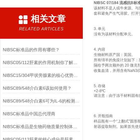
NIBSC 07/184 流感抗B标
该材料不是人或牛来源。与
套和避免产生气溶胶。打开
相关文章
RELATED ARTICLES
3. 单元
没有为该材料分配单元。
NIBSC标准品的作用有哪些？
4. 内容
生物材料原产国：英国。
所有绵羊的免疫计划如下：肌肉注
NIBSC05/112肝素的作用机制你了解多少？
隔给予两次额外的 20 微
收集血清，并用含有
NaN3
NIBSC15/304甲状旁腺素的核心优势有哪些？
5. 存储
NIBSC89/548介白素6该如何使用？
+2-8ºC
请注意：由于冻干材料固有的
NIBSC89/548介白素6可为IL-6的检测提供重要支持
NIBSC标准品中国总代理商
6. 开瓶指南
样品瓶有一个“上翻式"圆
NIBSC标准品是生物药物质量控制体系中的基础工具
射器提取制剂。如果首先使
NIBSC05/112肝素的核心成分是肝素钠(Heparin Sodium)